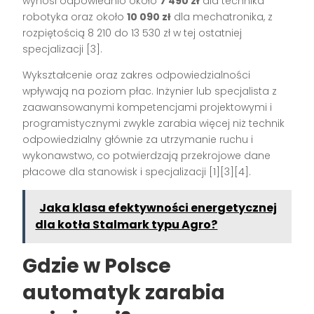
wynosi odpowiednio około
7 490 zł
dla technika
robotyka oraz około
10 090 zł
dla mechatronika, z
rozpiętością 8 210 do 13 530 zł w tej ostatniej
specjalizacji [3].
Wykształcenie oraz zakres odpowiedzialności
wpływają na poziom płac. Inżynier lub specjalista z
zaawansowanymi kompetencjami projektowymi i
programistycznymi zwykle zarabia więcej niż technik
odpowiedzialny głównie za utrzymanie ruchu i
wykonawstwo, co potwierdzają przekrojowe dane
płacowe dla stanowisk i specjalizacji [1][3][4].
Jaka klasa efektywności energetycznej
dla kotła Stalmark typu Agro?
Gdzie w Polsce
automatyk zarabia