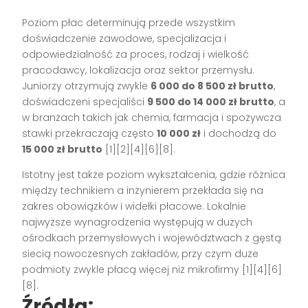
Poziom płac determinują przede wszystkim
doświadczenie zawodowe, specjalizacja i
odpowiedzialność za proces, rodzaj i wielkość
pracodawcy, lokalizacja oraz sektor przemysłu.
Juniorzy otrzymują zwykle
6 000 do 8 500 zł brutto
,
doświadczeni specjaliści
9 500 do 14 000 zł brutto
, a
w branżach takich jak chemia, farmacja i spożywcza
stawki przekraczają często
10 000 zł
i dochodzą do
15 000 zł brutto
[1][2][4][6][8].
Istotny jest także poziom wykształcenia, gdzie różnica
między technikiem a inżynierem przekłada się na
zakres obowiązków i widełki płacowe. Lokalnie
najwyższe wynagrodzenia występują w dużych
ośrodkach przemysłowych i województwach z gęstą
siecią nowoczesnych zakładów, przy czym duże
podmioty zwykle płacą więcej niż mikrofirmy [1][4][6]
[8].
Źródła: