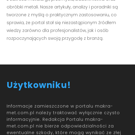
obróbki metali. Nasze artykuły, analizy i poradniki są
tworzone z myślą o praktycznym zastosowaniu, co
sprawia, że portal stał się niezastąpionym źródłem
wiedzy zarówno dla profesjonalistów, jak i osób
rozpoczynających swoją przygodę z branżą.
Użytkowniku!
Informacje zamieszczone w portalu makra-
met.com.pl należy traktować wyłącznie czysto
informacyjnie. Redakcja Portalu makra-
met.com.pl nie bierze odpowiedzialności za
ewentualne szkody, które mogą wynikać ze złej