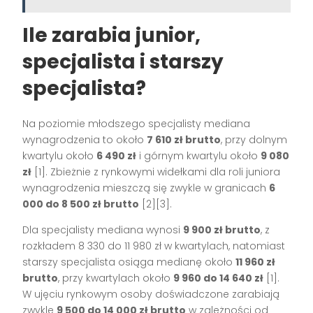
Ile zarabia junior,
specjalista i starszy
specjalista?
Na poziomie młodszego specjalisty mediana
wynagrodzenia to około
7 610 zł brutto
, przy dolnym
kwartylu około
6 490 zł
i górnym kwartylu około
9 080
zł
[1]. Zbieżnie z rynkowymi widełkami dla roli juniora
wynagrodzenia mieszczą się zwykle w granicach
6
000 do 8 500 zł brutto
[2][3].
Dla specjalisty mediana wynosi
9 900 zł brutto
, z
rozkładem 8 330 do 11 980 zł w kwartylach, natomiast
starszy specjalista osiąga medianę około
11 960 zł
brutto
, przy kwartylach około
9 960 do 14 640 zł
[1].
W ujęciu rynkowym osoby doświadczone zarabiają
zwykle
9 500 do 14 000 zł brutto
w zależności od