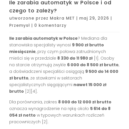
Ile zarabia automatyk w Polsce i od
czego to zależy?
utworzone przez
Makra MET
|
maj 29, 2026
|
Przemysł
|
0 komentarzy
Ile zarabia automatyk w Polsce
? Mediana dla
stanowiska specjalisty wynosi
9 900 zł brutto
miesięcznie
, przy czym połowa zatrudnionych
mieści się w przedziale
8 330 do 11 980 zł
[1]. Osoby
na starcie otrzymują zwykle
6 000 do 8 500 zł brutto
,
a doświadczeni specjaliści osiągają
9 500 do 14 000
zł brutto
, ze stawkami w sektorach
specjalistycznych sięgającymi
nawet 15 000 zł
brutto
[2][4].
Dla porównania, zakres
8 000 do 12 000 zł brutto
oznacza wynagrodzenie na rękę około
5 614 do 8
054 zł netto
w typowych warunkach rozliczeń
pracowniczych [2].