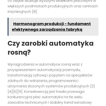
co zwykle skutkuje wyższymi widełkami płacowymi w
większych podmiotach produkcyjnych oraz centrach
inżynieryjnych [8].
Harmonogram produkcji - fundament
efektywnego zarządzania fabryką
Czy zarobki automatyka
rosną?
Wynagrodzenia w automatyce rosną wraz z
przyspieszeniem automatyzacji przemysłu,
transformacją cyfrową i popytem na specjalistów
zdolnych do wdrażania, programowania i
utrzymania złożonych systemów produkcyjnych [2]
[4][5][9]. Konsekwencją jest trwała przewaga
konkurencyjna płac automatyka na tle wielu
zawodów technicznych i stabilny trend wzrostowy