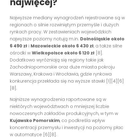
najwięcej?
Najwyższe mediany wynagrodzeń rejestrowane są w
regionach o silnie rozwiniętym przemyśle i dużych
rynkach pracy. W zestawieniach wojewódzkich
najwyższe poziomy notują m.in.
Dolnośląskie około
6 490 zł
i
Mazowieckie około 6 430 zł
, a także silne
ośrodki w
Wielkopolsce około 6 120 zł
[8].
Dodatkowo wyróżniają się regiony takie jak
Zachodniopomorskie oraz duże miasta pokroju
Warszawy, Krakowa i Wrocławia, gdzie rynkowa
konkurencja przekłada się na wyższe stawki [1][4][6]
[8].
Najniższe wynagrodzenia raportowane są w
niektórych województwach o mniejszej liczbie
nowoczesnych zakładów produkcyjnych, w tym w
Kujawsko Pomorskim
, co podkreśla wpływ
koncentracji przemysłu i inwestycji na poziomy płac
w automatyce [6][8].