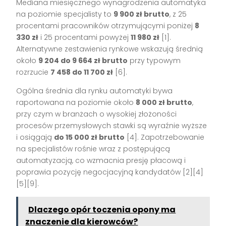
Mediana miesięcznego wynagrodzenia automatyka
na poziomie specjalisty to
9 900 zł brutto
, z 25
procentami pracowników otrzymującymi poniżej
8
330 zł
i 25 procentami powyżej
11 980 zł
[1].
Alternatywne zestawienia rynkowe wskazują średnią
około
9 204 do 9 664 zł brutto
przy typowym
rozrzucie
7 458 do 11 700 zł
[6].
Ogólna średnia dla rynku automatyki bywa
raportowana na poziomie około
8 000 zł brutto
,
przy czym w branżach o wysokiej złożoności
procesów przemysłowych stawki są wyraźnie wyższe
i osiągają
do 15 000 zł brutto
[4]. Zapotrzebowanie
na specjalistów rośnie wraz z postępującą
automatyzacją, co wzmacnia presję płacową i
poprawia pozycję negocjacyjną kandydatów [2][4]
[5][9].
Dlaczego opór toczenia opony ma
znaczenie dla kierowców?