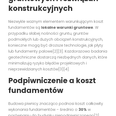
konstrukcyjnych
Niezwykle ważnym elementem warunkującym koszt
fundamentów są
lokalne warunki gruntowe
. W
przypadku słabej nośności gruntu, gruntów
podmokłych lub dużych obciążeń konstrukcyjnych,
konieczne mogą być droższe technologie, jak płyty
lub fundamenty palowe[2][3]. Każdorazowo badania
geotechniczne dostarczą niezbędnych danych, które
minimalizują ryzyko błędów projektowych i
nieprzewidzianych kosztów[3][4].
Podpiwniczenie a koszt
fundamentów
Budowa piwnicy znacząco podnosi koszt całkowity
wykonania fundamentów – średnio o
30%
w
porównaniu do budynku niepodpiwniczonego[2].