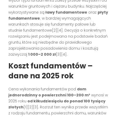
Wybór typu fundamentu zależy przede wszystkim od
warunków gruntowych i ciężaru budynku. Najczęściej
wykorzystywane są
ławy fundamentowe
oraz
płyty
fundamentowe
; w bardziej wymagających
warunkach stosuje się fundamenty palowe lub
studnie fundamentowe[2][4]. Decyzja o konkretnym
rozwiązaniu jest podejmowana na podstawie badań
gruntu, które są niezbędne do prawidłowego
zaprojektowania posadowienia domu i kosztują
zazwyczaj
1 000–2 000 zł
[3][4].
Koszt fundamentów –
dane na 2025 rok
Cena wykonania fundamentów pod
dom
jednorodzinny o powierzchni 100–200 m²
wynosi w
2025 roku
od kilkudziesięciu do ponad 100 tysięcy
złotych
[1][2][3]. Rozrzut ten wynika przede wszystkim
z rodzaju fundamentu, powierzchni domu, warunków