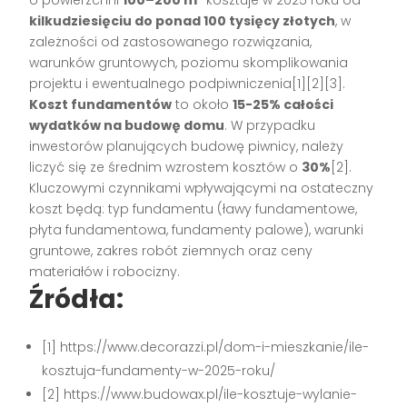
kilkudziesięciu do ponad 100 tysięcy złotych
, w
zależności od zastosowanego rozwiązania,
warunków gruntowych, poziomu skomplikowania
projektu i ewentualnego podpiwniczenia[1][2][3].
Koszt fundamentów
to około
15-25% całości
wydatków na budowę domu
. W przypadku
inwestorów planujących budowę piwnicy, należy
liczyć się ze średnim wzrostem kosztów o
30%
[2].
Kluczowymi czynnikami wpływającymi na ostateczny
koszt będą: typ fundamentu (ławy fundamentowe,
płyta fundamentowa, fundamenty palowe), warunki
gruntowe, zakres robót ziemnych oraz ceny
materiałów i robocizny.
Źródła:
[1] https://www.decorazzi.pl/dom-i-mieszkanie/ile-
kosztuja-fundamenty-w-2025-roku/
[2] https://www.budowax.pl/ile-kosztuje-wylanie-