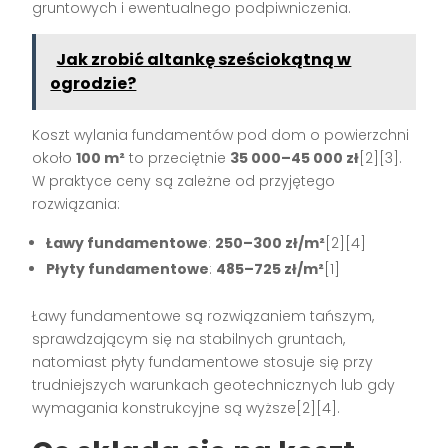
gruntowych i ewentualnego podpiwniczenia.
Jak zrobić altankę sześciokątną w
ogrodzie?
Koszt wylania fundamentów pod dom o powierzchni
około
100 m²
to przeciętnie
35 000–45 000 zł
[2][3].
W praktyce ceny są zależne od przyjętego
rozwiązania:
Ławy fundamentowe
:
250–300 zł/m²
[2][4]
Płyty fundamentowe
:
485–725 zł/m²
[1]
Ławy fundamentowe są rozwiązaniem tańszym,
sprawdzającym się na stabilnych gruntach,
natomiast płyty fundamentowe stosuje się przy
trudniejszych warunkach geotechnicznych lub gdy
wymagania konstrukcyjne są wyższe[2][4].