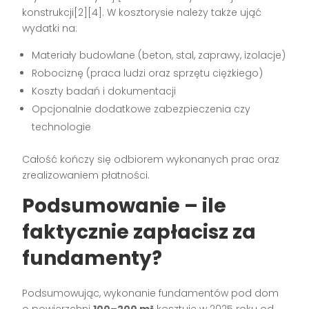
konstrukcji[2][4]. W kosztorysie należy także ująć
wydatki na:
Materiały budowlane (beton, stal, zaprawy, izolacje)
Robociznę (praca ludzi oraz sprzętu ciężkiego)
Koszty badań i dokumentacji
Opcjonalnie dodatkowe zabezpieczenia czy
technologie
Całość kończy się odbiorem wykonanych prac oraz
zrealizowaniem płatności.
Podsumowanie – ile
faktycznie zapłacisz za
fundamenty?
Podsumowując, wykonanie fundamentów pod dom
o powierzchni
100–200 m²
kosztuje w 2025 roku od