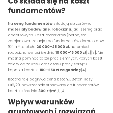
Co składa się na koszt
fundamentów?
Na
cenę fundamentów
składają się zarówno
materiały budowlane
,
robocizna
, jak i szereg prac
dodatkowych. Koszt materiałów (beton, stal
zbrojeniowa, izolacje) do fundamentów domu o pow.
100 m² to około
20 000–25 000 zł
, natomiast
robocizna wynosi średnio
10 000–15 000 zł
[2][3]. Nie
można pominąć także prac ziemnych, których koszt
zależy od zakresu oraz czasu pracy sprzętu –
koparka kosztuje
150–250 zł za godzinę
[4].
Istotną rolę odgrywa cena betonu. Beton klasy
C16/20, powszechnie stosowany do fundamentów,
kosztuje średnio
300 zł/m³
[1][4].
Wpływ warunków
gruntowych i rozwiązań