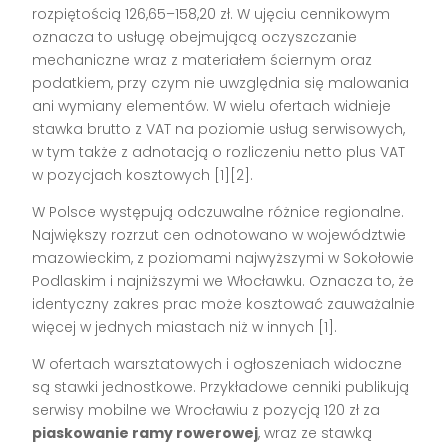
rozpiętością 126,65–158,20 zł. W ujęciu cennikowym
oznacza to usługę obejmującą oczyszczanie
mechaniczne wraz z materiałem ściernym oraz
podatkiem, przy czym nie uwzględnia się malowania
ani wymiany elementów. W wielu ofertach widnieje
stawka brutto z VAT na poziomie usług serwisowych,
w tym także z adnotacją o rozliczeniu netto plus VAT
w pozycjach kosztowych [1][2].
W Polsce występują odczuwalne różnice regionalne.
Największy rozrzut cen odnotowano w województwie
mazowieckim, z poziomami najwyższymi w Sokołowie
Podlaskim i najniższymi we Włocławku. Oznacza to, że
identyczny zakres prac może kosztować zauważalnie
więcej w jednych miastach niż w innych [1].
W ofertach warsztatowych i ogłoszeniach widoczne
są stawki jednostkowe. Przykładowe cenniki publikują
serwisy mobilne we Wrocławiu z pozycją 120 zł za
piaskowanie ramy rowerowej
, wraz ze stawką