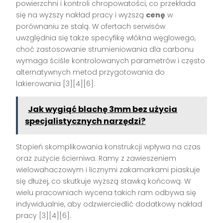
powierzchni i kontroli chropowatości, co przekłada
się na wyższy nakład pracy i wyższą
cenę
w
porównaniu ze stalą. W ofertach serwisów
uwzględnia się także specyfikę włókna węglowego,
choć zastosowanie strumieniowania dla carbonu
wymaga ściśle kontrolowanych parametrów i często
alternatywnych metod przygotowania do
lakierowania [3][4][6].
Jak wygiąć blachę 3mm bez użycia
specjalistycznych narzędzi?
Stopień skomplikowania konstrukcji wpływa na czas
oraz zużycie ścierniwa. Ramy z zawieszeniem
wielowahaczowym i licznymi zakamarkami piaskuje
się dłużej, co skutkuje wyższą stawką końcową. W
wielu pracowniach wycena takich ram odbywa się
indywidualnie, aby odzwierciedlić dodatkowy nakład
pracy [3][4][6].