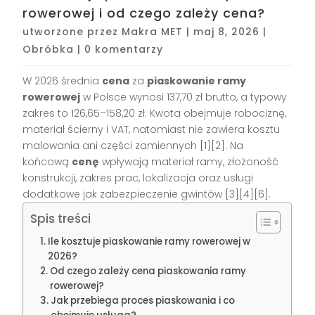
rowerowej i od czego zależy cena?
utworzone przez
Makra MET
|
maj 8, 2026
|
Obróbka
|
0 komentarzy
W 2026 średnia
cena
za
piaskowanie ramy
rowerowej
w Polsce wynosi 137,70 zł brutto, a typowy
zakres to 126,65–158,20 zł. Kwota obejmuje robociznę,
materiał ścierny i VAT, natomiast nie zawiera kosztu
malowania ani części zamiennych [1][2]. Na
końcową
cenę
wpływają materiał ramy, złożoność
konstrukcji, zakres prac, lokalizacja oraz usługi
dodatkowe jak zabezpieczenie gwintów [3][4][6].
Spis treści
Ile kosztuje piaskowanie ramy rowerowej w
2026?
Od czego zależy cena piaskowania ramy
rowerowej?
Jak przebiega proces piaskowania i co