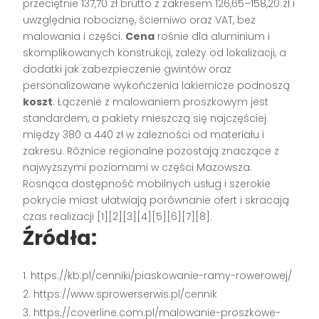
przeciętnie 137,70 zł brutto z zakresem 126,65–158,20 zł i
uwzględnia robociznę, ścierniwo oraz VAT, bez
malowania i części.
Cena
rośnie dla aluminium i
skomplikowanych konstrukcji, zależy od lokalizacji, a
dodatki jak zabezpieczenie gwintów oraz
personalizowane wykończenia lakiernicze podnoszą
koszt
. Łączenie z malowaniem proszkowym jest
standardem, a pakiety mieszczą się najczęściej
między 380 a 440 zł w zależności od materiału i
zakresu. Różnice regionalne pozostają znaczące z
najwyższymi poziomami w części Mazowsza.
Rosnąca dostępność mobilnych usług i szerokie
pokrycie miast ułatwiają porównanie ofert i skracają
czas realizacji [1][2][3][4][5][6][7][8].
Źródła:
https://kb.pl/cenniki/piaskowanie-ramy-rowerowej/
https://www.sprowerserwis.pl/cennik
https://coverline.com.pl/malowanie-proszkowe-