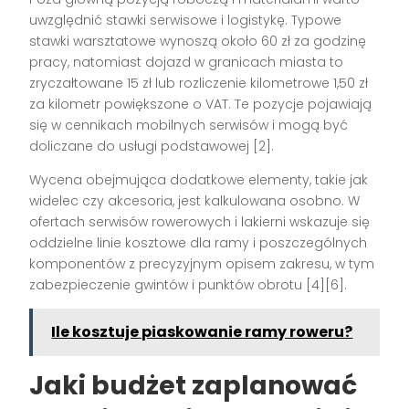
uwzględnić stawki serwisowe i logistykę. Typowe
stawki warsztatowe wynoszą około 60 zł za godzinę
pracy, natomiast dojazd w granicach miasta to
zryczałtowane 15 zł lub rozliczenie kilometrowe 1,50 zł
za kilometr powiększone o VAT. Te pozycje pojawiają
się w cennikach mobilnych serwisów i mogą być
doliczane do usługi podstawowej [2].
Wycena obejmująca dodatkowe elementy, takie jak
widelec czy akcesoria, jest kalkulowana osobno. W
ofertach serwisów rowerowych i lakierni wskazuje się
oddzielne linie kosztowe dla ramy i poszczególnych
komponentów z precyzyjnym opisem zakresu, w tym
zabezpieczenie gwintów i punktów obrotu [4][6].
Ile kosztuje piaskowanie ramy roweru?
Jaki budżet zaplanować