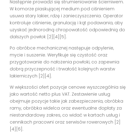
Następnie prowadzi się strumieniowanie ścierniwem.
W komorze piaskującej medium pod ciśnieniem
usuwa stary lakier, rdzę i zanieczyszczenia. Operator
kontroluje ciśnienie, granulację i kąt podawania, aby
uzyskać jednorodną chropowatość odpowiednią do
dalszych powłok [2][4][5].
Po obróbce mechanicznej następuje odpylenie,
mycie i suszenie. Weryfikuje się czystość oraz
przygotowanie do nałożenia powłoki, co zapewnia
dobrą przyczepność i trwałość kolejnych warstw
lakierniczych [2][4].
W większości ofert pozycje cenowe wyszczególnia się
jako wartość netto plus VAT. Zestawienie usług
obejmuje pozycje takie jak zabezpieczenia, obróbka
ramy, obróbka widelca oraz ewentualne dopłaty za
niestandardowy zakres, co widać w kartach usług i
cennikach pracowni oraz serwisów rowerowych [2]
[4][6].