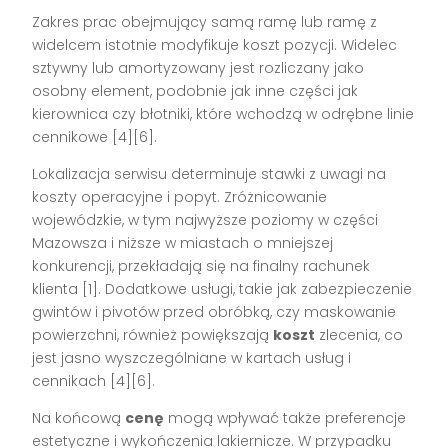
Zakres prac obejmujący samą ramę lub ramę z
widelcem istotnie modyfikuje koszt pozycji. Widelec
sztywny lub amortyzowany jest rozliczany jako
osobny element, podobnie jak inne części jak
kierownica czy błotniki, które wchodzą w odrębne linie
cennikowe [4][6].
Lokalizacja serwisu determinuje stawki z uwagi na
koszty operacyjne i popyt. Zróżnicowanie
wojewódzkie, w tym najwyższe poziomy w części
Mazowsza i niższe w miastach o mniejszej
konkurencji, przekładają się na finalny rachunek
klienta [1]. Dodatkowe usługi, takie jak zabezpieczenie
gwintów i pivotów przed obróbką, czy maskowanie
powierzchni, również powiększają
koszt
zlecenia, co
jest jasno wyszczególniane w kartach usług i
cennikach [4][6].
Na końcową
cenę
mogą wpływać także preferencje
estetyczne i wykończenia lakiernicze. W przypadku