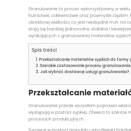
Granulowanie to proces wykorzystywany w wielu 
hutnictwie, odlewnictwie oraz przemyśle ciężkim.
określonej wielkości, co jest niezbędne m.in. na
stają się bardziej jednorodne, stabilne i łatwie
wynikających z granulowania materiałów sypkich
Spis treści
Przekształcanie materiałów sypkich do formy
Szerokie zastosowanie procesu granulowania
Jak wybrać dostawcę usługi granulowania?
Przekształcanie materiał
Granulowanie przede wszystkim poprawia właściw
występują w postaci sypkiej. Otwiera to szersze 
procesach produkcyjnych.
Surowce w postaci granulatu umożliwiają bardzi