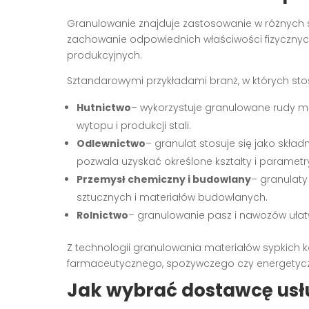
Granulowanie znajduje zastosowanie w różnych se
zachowanie odpowiednich właściwości fizyczny
produkcyjnych.
Sztandarowymi przykładami branż, w których stosu
Hutnictwo
– wykorzystuje granulowane rudy me
wytopu i produkcji stali.
Odlewnictwo
– granulat stosuje się jako skła
pozwala uzyskać określone kształty i parametr
Przemysł chemiczny i budowlany
– granulat
sztucznych i materiałów budowlanych.
Rolnictwo
– granulowanie pasz i nawozów ułat
Z technologii granulowania materiałów sypkich k
farmaceutycznego, spożywczego czy energetyc
Jak wybrać dostawcę usł