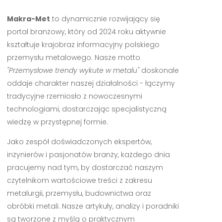
Makra-Met
to dynamicznie rozwijający się
portal branżowy, który od 2024 roku aktywnie
kształtuje krajobraz informacyjny polskiego
przemysłu metalowego. Nasze motto
"Przemysłowe trendy wykute w metalu"
doskonale
oddaje charakter naszej działalności - łączymy
tradycyjne rzemiosło z nowoczesnymi
technologiami, dostarczając specjalistyczną
wiedzę w przystępnej formie.
Jako zespół doświadczonych ekspertów,
inżynierów i pasjonatów branży, każdego dnia
pracujemy nad tym, by dostarczać naszym
czytelnikom wartościowe treści z zakresu
metalurgii, przemysłu, budownictwa oraz
obróbki metali. Nasze artykuły, analizy i poradniki
są tworzone z myślą o praktycznym