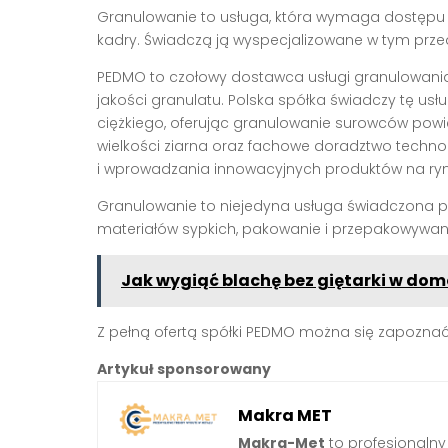
Granulowanie to usługa, która wymaga dostępu 
kadry. Świadczą ją wyspecjalizowane w tym przed
PEDMO to czołowy dostawca usługi granulowania
jakości granulatu. Polska spółka świadczy tę usł
ciężkiego, oferując granulowanie surowców powie
wielkości ziarna oraz fachowe doradztwo techno
i wprowadzania innowacyjnych produktów na ryn
Granulowanie to niejedyna usługa świadczona pr
materiałów sypkich, pakowanie i przepakowywani
Jak wygiąć blachę bez giętarki w d
Z pełną ofertą spółki PEDMO można się zapoznać
Artykuł sponsorowany
Makra MET
Makra-Met
to profesjonalny