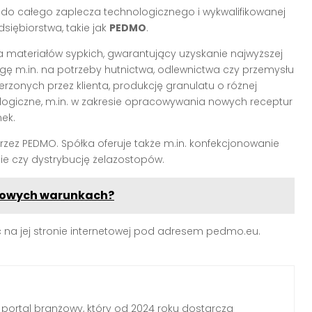
do całego zaplecza technologicznego i wykwalifikowanej
siębiorstwa, takie jak
PEDMO
.
 materiałów sypkich, gwarantujący uzyskanie najwyższej
ugę m.in. na potrzeby hutnictwa, odlewnictwa czy przemysłu
rzonych przez klienta, produkcję granulatu o różnej
logiczne, m.in. w zakresie opracowywania nowych receptur
ek.
zez PEDMO. Spółka oferuje także m.in. konfekcjonowanie
e czy dystrybucję żelazostopów.
omowych warunkach?
 na jej stronie internetowej pod adresem pedmo.eu.
 portal branżowy, który od 2024 roku dostarcza