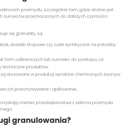
ktorach przemysłu, szczególnie tam, gdzie istotne jest
ch surowców przeznaczonych do dalszych czynności
je się granulaty, są:
tali, dodatki stopowe czy żużle syntetyczne na potrzeby
dnik form odlewniczych lub surowiec do przetopu, co
y techniczne produktów.
y są stosowane w produkcji wyrobów chemicznych, tworzyw
wia ich przechowywanie i aplikowanie.
orzystają również przedsiębiorstwa z sektora przemysłu
znego.
ugi granulowania?