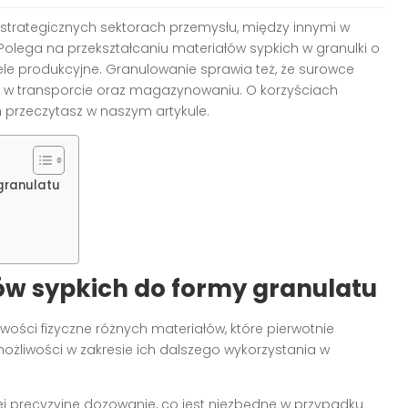
strategicznych sektorach przemysłu, między innymi w
 Polega na przekształcaniu materiałów sypkich w granulki o
 cele produkcyjne. Granulowanie sprawia też, że surowce
jsze w transporcie oraz magazynowaniu. O korzyściach
 przeczytasz w naszym artykule.
 granulatu
ów sypkich do formy granulatu
ości fizyczne różnych materiałów, które pierwotnie
możliwości w zakresie ich dalszego wykorzystania w
ej precyzyjne dozowanie, co jest niezbędne w przypadku