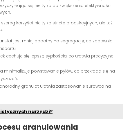
rzyczyniając się nie tylko do zwiększenia efektywności
owych.
szereg korzyści, nie tylko stricte produkcyjnych, ale też
o:
anulat jest mniej podatny na segregację, co zapewnia
nsportu.
lek cechuje się lepszą sypkością, co ułatwia precyzyjne
a minimalizuje powstawanie pyłów, co przekłada się na
zyszczeń.
ednorodny granulat ułatwia zastosowanie surowca na
listycznych narzędzi?
rocesu granulowania