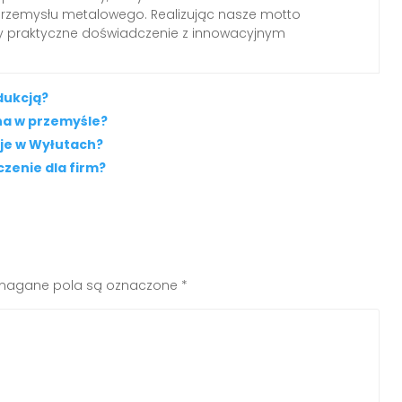
przemysłu metalowego. Realizując nasze motto
my praktyczne doświadczenie z innowacyjnym
dukcją?
na w przemyśle?
 je w Wyłutach?
czenie dla firm?
agane pola są oznaczone
*