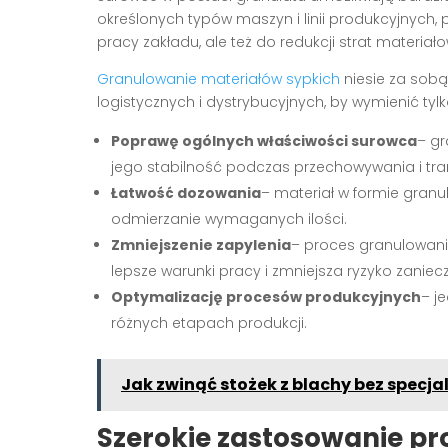
określonych typów maszyn i linii produkcyjnych, p
pracy zakładu, ale też do redukcji strat materiał
Granulowanie materiałów sypkich
niesie za sobą 
logistycznych i dystrybucyjnych, by wymienić tylk
Poprawę ogólnych właściwości surowca
– gr
jego stabilność podczas przechowywania i tra
Łatwość dozowania
– materiał w formie granu
odmierzanie wymaganych ilości.
Zmniejszenie zapylenia
– proces granulowani
lepsze warunki pracy i zmniejsza ryzyko zaniec
Optymalizację procesów produkcyjnych
– j
różnych etapach produkcji.
Jak zwinąć stożek z blachy bez specja
Szerokie zastosowanie p