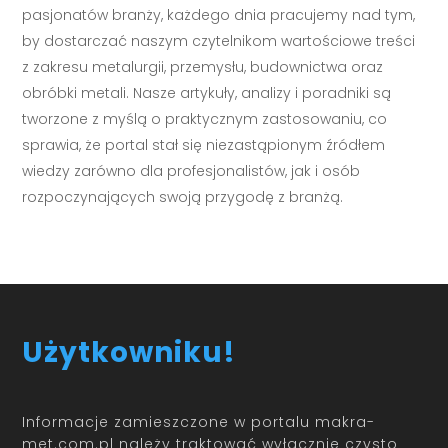
pasjonatów branży, każdego dnia pracujemy nad tym,
by dostarczać naszym czytelnikom wartościowe treści
z zakresu metalurgii, przemysłu, budownictwa oraz
obróbki metali. Nasze artykuły, analizy i poradniki są
tworzone z myślą o praktycznym zastosowaniu, co
sprawia, że portal stał się niezastąpionym źródłem
wiedzy zarówno dla profesjonalistów, jak i osób
rozpoczynających swoją przygodę z branżą.
Użytkowniku!
Informacje zamieszczone w portalu makra-
met.com.pl należy traktować wyłącznie czysto