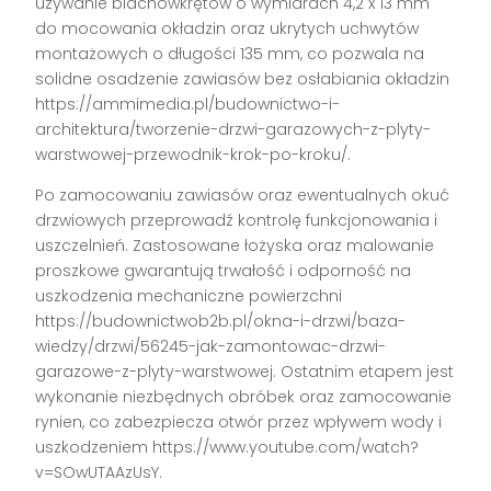
używanie blachowkrętów o wymiarach 4,2 x 13 mm
do mocowania okładzin oraz ukrytych uchwytów
montażowych o długości 135 mm, co pozwala na
solidne osadzenie zawiasów bez osłabiania okładzin
https://ammimedia.pl/budownictwo-i-
architektura/tworzenie-drzwi-garazowych-z-plyty-
warstwowej-przewodnik-krok-po-kroku/.
Po zamocowaniu zawiasów oraz ewentualnych okuć
drzwiowych przeprowadź kontrolę funkcjonowania i
uszczelnień. Zastosowane łożyska oraz malowanie
proszkowe gwarantują trwałość i odporność na
uszkodzenia mechaniczne powierzchni
https://budownictwob2b.pl/okna-i-drzwi/baza-
wiedzy/drzwi/56245-jak-zamontowac-drzwi-
garazowe-z-plyty-warstwowej. Ostatnim etapem jest
wykonanie niezbędnych obróbek oraz zamocowanie
rynien, co zabezpiecza otwór przez wpływem wody i
uszkodzeniem https://www.youtube.com/watch?
v=SOwUTAAzUsY.