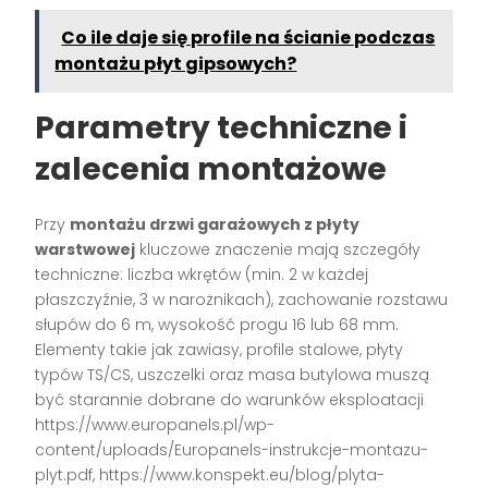
Co ile daje się profile na ścianie podczas
montażu płyt gipsowych?
Parametry techniczne i
zalecenia montażowe
Przy
montażu drzwi garażowych z płyty
warstwowej
kluczowe znaczenie mają szczegóły
techniczne: liczba wkrętów (min. 2 w każdej
płaszczyźnie, 3 w narożnikach), zachowanie rozstawu
słupów do 6 m, wysokość progu 16 lub 68 mm.
Elementy takie jak zawiasy, profile stalowe, płyty
typów TS/CS, uszczelki oraz masa butylowa muszą
być starannie dobrane do warunków eksploatacji
https://www.europanels.pl/wp-
content/uploads/Europanels-instrukcje-montazu-
plyt.pdf, https://www.konspekt.eu/blog/plyta-