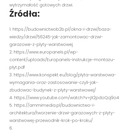
wytrzymałość gotowych drzwi.
Źródła:
https://budownictwob2b.pl/okna-i-drzwi/baza-
wiedzy/drzwi/56245-jak-zamontowac-drzwi-
garazowe-z-plyty-warstwowej
https://www.europanels.pl/wp-
content/uploads/Europanels-instrukcje-montazu-
plyt.pdf
https://www.konspekt.eu/blog/plyta-warstwowa-
wymagania-oraz-zastosowanie-czyli-jak-
zbudowac-budynek-z-plyty-warstwowej/
https://www.youtube.com/watch?v=jX2pdoQq9o4
https://ammimedia.pl/budownictwo-i-
architektura/tworzenie-drzwi-garazowych-z-plyty-
warstwowej-przewodnik-krok-po-kroku/