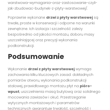
warstwowa-wymagania-oraz-zastosowanie-czyli-
jak-zbudowac-budynek-z-plyty-warstwowej/.
Poprawnie wykonane
drzwi z płyty warstwowej
są
trwałe, proste w konserwacji i odporne na warunki
zewnętrzne. Ich izolacja i szczelność zależy
bezpośrednio od jakości montażu, doboru masy
uszczelniającej oraz precyzji wykonania
podkonstrukcji.
Podsumowanie
Wykonanie
drzwi z płyty warstwowej
wymaga
zachowania kilku kluczowych zasad: dokładnych
pomiarów otworu, wykonania podkonstrukcji
stalowej, prawidłowego montażu płyt na
pióro-
wpust
, uszczelnienia masą butylową oraz solidnego
mocowania zawiasów i okuć. Przestrzeganie
wytycznych montażowych i parametrów
technicznych gwarantuje trwałość, szczelność i