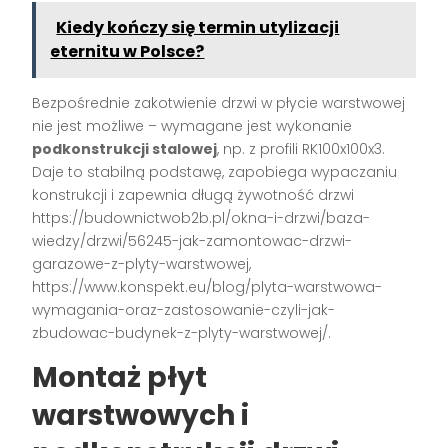
Kiedy kończy się termin utylizacji
eternitu w Polsce?
Bezpośrednie zakotwienie drzwi w płycie warstwowej
nie jest możliwe – wymagane jest wykonanie
podkonstrukcji stalowej
, np. z profili RK100x100x3.
Daje to stabilną podstawę, zapobiega wypaczaniu
konstrukcji i zapewnia długą żywotność drzwi
https://budownictwob2b.pl/okna-i-drzwi/baza-
wiedzy/drzwi/56245-jak-zamontowac-drzwi-
garazowe-z-plyty-warstwowej,
https://www.konspekt.eu/blog/plyta-warstwowa-
wymagania-oraz-zastosowanie-czyli-jak-
zbudowac-budynek-z-plyty-warstwowej/.
Montaż płyt
warstwowych i