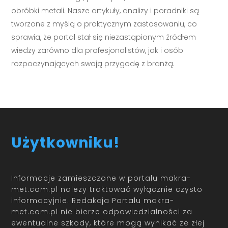
obróbki metali. Nasze artykuły, analizy i poradniki są
tworzone z myślą o praktycznym zastosowaniu, co
sprawia, że portal stał się niezastąpionym źródłem
wiedzy zarówno dla profesjonalistów, jak i osób
rozpoczynających swoją przygodę z branżą.
Użytkowniku!
Informacje zamieszczone w portalu makra-
met.com.pl należy traktować wyłącznie czysto
informacyjnie. Redakcja Portalu makra-
met.com.pl nie bierze odpowiedzialności za
ewentualne szkody, które mogą wynikać ze złej