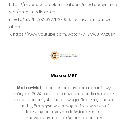
https://myspace.arcelormittal.com/medias/sys_ma
ster/amc-media/amc-
media/h7c/hf7/9269721727006/Instrukcja-montazu-
all.pdf
https://www.youtube.com/watch?v=SOwUTAAzUsY
Makra MET
Makra-Met
to profesjonalny portal branżowy,
który od 2024 roku dostarcza ekspercką wiedzę z
zakresu przemysłu metalowego. Realizując nasze
motto
„Przemysłowe trendy wykute w metalu”
,
łączymy praktyczne doświadczenie z
innowacyjnym podejściem do branży.