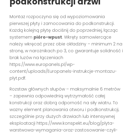
podkonstrukcji drzwi
Montaż rozpoczyna się od wypoziomowania
pierwszej płyty i zamocowania do podkonstrukcji.
Każdą kolejną płytę dociśnij do poprzedniej, łącząc
systemem
pióro-wpust
. Wkręty samowiercące
należy wkręcać przez obie okładziny – minimum 2 na
stronę, w narożnikach po 3, co gwarantuje solidność i
brak luzów na łączeniach
https://www.europanels.pl/wp-
content/uploads/Europanels-instrukcje-montazu-
plyt.pdf.
Rozstaw głównych słupów – maksymalnie 6 metrów
– zapewnia odpowiednią wytrzymałość całej
konstrukcji oraz dobrą odporność na siły wiatru. To
ważny element planowania otworu i podkonstrukcji,
szczególnie przy dużych drzwiach lub intensywnej
eksploatacji https://www.konspekt.eu/blog/plyta-
warstwowa-wymagania-oraz-zastosowanie-czyli-