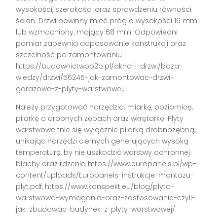
wysokości, szerokości oraz sprawdzeniu równości
ścian. Drzwi powinny mieć próg o wysokości 16 mm
lub wzmocniony, mający 68 mm. Odpowiedni
pomiar zapewnia dopasowanie konstrukcji oraz
szczelność po zamontowaniu
https://budownictwob2b.pl/okna-i-drzwi/baza-
wiedzy/drzwi/56245-jak-zamontowac-drzwi-
garazowe-z-plyty-warstwowej.
Należy przygotować narzędzia: miarkę, poziomicę,
pilarkę o drobnych zębach oraz wkrętarkę. Płyty
warstwowe tnie się wyłącznie pilarką drobnozębną,
unikając narzędzi ciernych generujących wysoką
temperaturę, by nie uszkodzić warstwy ochronnej
blachy oraz rdzenia https://www.europanels.pl/wp-
content/uploads/Europanels-instrukcje-montazu-
plyt.pdf, https://www.konspekt.eu/blog/plyta-
warstwowa-wymagania-oraz-zastosowanie-czyli-
jak-zbudowac-budynek-z-plyty-warstwowej/.