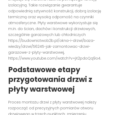
izolacyjną. Takie rozwiązanie gwarantuje
odpowiednią sztywność konstrukcji, dobrą izolację
termiczną oraz wysoką odporność na czynniki
atmosferyczne. Płyty warstwowe wykorzystuje się
m.in. do ścian, dachów i konstrukcji drzwiowych,
szczególnie garażowych lub chłodniczych
https://budownictwob2b.pl/okna-i-drzwi/baza-
wiedzy/drzwi/56245-jak-zamontowac-drzwi-
garazowe-z-plyty-warstwowej,
https://www.youtube.com/watch?v=jX2pdoQq9o4.
Podstawowe etapy
przygotowania drzwi z
płyty warstwowej
Proces montażu drzwi z płyty warstwowej należy
rozpocząć od precyzyjnych pomiarów otworu
drzwiowego w trzech punktach: zmierzeniu