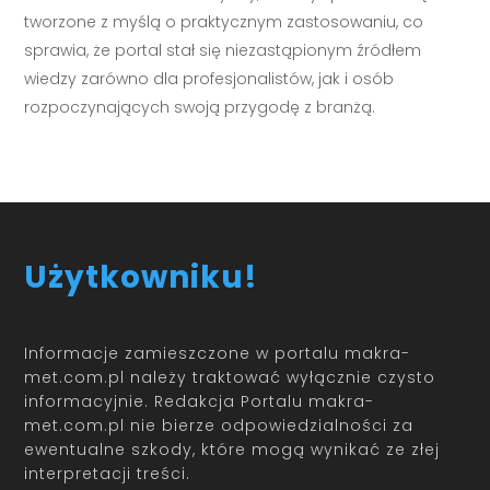
tworzone z myślą o praktycznym zastosowaniu, co
sprawia, że portal stał się niezastąpionym źródłem
wiedzy zarówno dla profesjonalistów, jak i osób
rozpoczynających swoją przygodę z branżą.
Użytkowniku!
Informacje zamieszczone w portalu makra-
met.com.pl należy traktować wyłącznie czysto
informacyjnie. Redakcja Portalu makra-
met.com.pl nie bierze odpowiedzialności za
ewentualne szkody, które mogą wynikać ze złej
interpretacji treści.