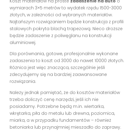
Koszt materiałów na proste
zadaszenie na auto
o
wymiarach 3×5 metrów to wydatek rzędu 1500-3000
złotych, w zależności od wybranych materiałów.
Najtańszym rozwiązaniem będzie konstrukcja z profili
stalowych pokryta blachą trapezową. Nieco droższe
będzie zadaszenie z poliwęglanu na konstrukcji
aluminiowej.
Dla porównania, gotowe, profesjonalnie wykonane
zadaszenia to koszt od 3000 do nawet 10000 złotych.
Różnica jest więc znacząca, szczególnie jeśli
zdecydujemy się na bardziej zaawansowane
rozwiązania.
Należy jednak pamiętać, że do kosztów materiałów
trzeba doliczyć cenę narzędzi, jeśli ich nie
posiadamy. Potrzebne będą m.in. wiertarka,
wkrętarka, piła do metalu lub drewna, poziomica,
miarka, a w przypadku fundamentów – również
betoniarka lub przynajmniej mieszadło do zaprawy.