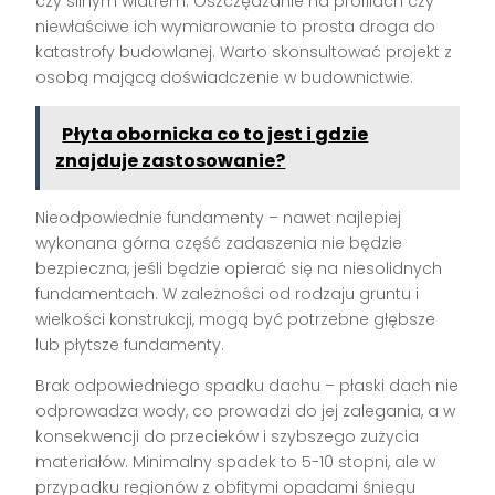
czy silnym wiatrem. Oszczędzanie na profilach czy
niewłaściwe ich wymiarowanie to prosta droga do
katastrofy budowlanej. Warto skonsultować projekt z
osobą mającą doświadczenie w budownictwie.
Płyta obornicka co to jest i gdzie
znajduje zastosowanie?
Nieodpowiednie fundamenty – nawet najlepiej
wykonana górna część zadaszenia nie będzie
bezpieczna, jeśli będzie opierać się na niesolidnych
fundamentach. W zależności od rodzaju gruntu i
wielkości konstrukcji, mogą być potrzebne głębsze
lub płytsze fundamenty.
Brak odpowiedniego spadku dachu – płaski dach nie
odprowadza wody, co prowadzi do jej zalegania, a w
konsekwencji do przecieków i szybszego zużycia
materiałów. Minimalny spadek to 5-10 stopni, ale w
przypadku regionów z obfitymi opadami śniegu