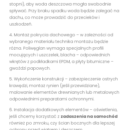
stopni), aby woda deszczowa mogła swobodnie
spływać. Przy braku spadku woda będzie zalegać na
dachu, co może prowadzić do przecieków i
uszkodzeń.
4. Montaż pokrycia dachowego – w zależności od
wybranego materiału technika montażu będzie
różna. Poliwęglan wymaga specjalnych profili
mocujących i uszczelek, blacha – odpowiednich
wkrętów z podkładkami EPDM, a płyty bitumiczne –
gwoździ papowych.
5. Wykończenie konstrukcji – zabezpieczenie ostrych
krawędzi, montaż rynien (jeśli przewidziane),
malowanie elementów drewnianych lub metalowych
odpowiednimi preparatami ochronnymi.
6. Instalacja dodatkowych elementów – oświetlenia,
jeśli chcemy korzystać z
zadaszenia na samochód
również po zmroku, czy ścian bocznych dla lepszej
ochrony przed wiatrem i deszczem.