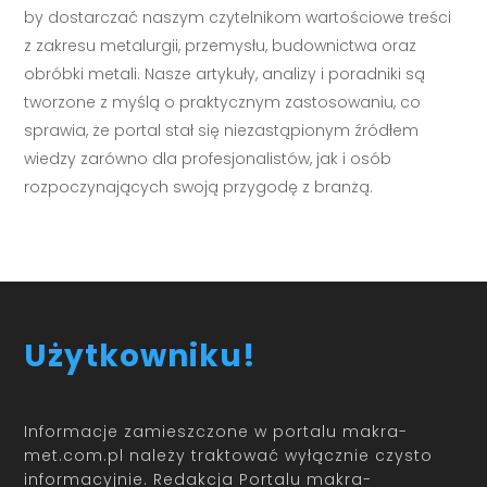
by dostarczać naszym czytelnikom wartościowe treści
z zakresu metalurgii, przemysłu, budownictwa oraz
obróbki metali. Nasze artykuły, analizy i poradniki są
tworzone z myślą o praktycznym zastosowaniu, co
sprawia, że portal stał się niezastąpionym źródłem
wiedzy zarówno dla profesjonalistów, jak i osób
rozpoczynających swoją przygodę z branżą.
Użytkowniku!
Informacje zamieszczone w portalu makra-
met.com.pl należy traktować wyłącznie czysto
informacyjnie. Redakcja Portalu makra-