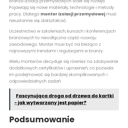
Branża izolacji przemysłowych stale się rozwija.
Pojawiają się nowe materiały, technologie i metody
pracy. Dlatego
monter izolacji przemysłowej
musi
nieustannie się dokształcać.
Uczestnictwo w szkoleniach, kursach i konferencjach
branżowych to nieodłączna część rozwoju
zawodowego. Monter musi być na bieżąco z
najnowszymi trendami i regulacjami w branży.
Wielu monterów decyduje się również na zdobywanie
dodatkowych certyfikatów i uprawnień, co pozwala
im podejmować się bardziej skomplikowanych i
odpowiedzialnych zadań.
Fascynująca droga od drzewa do kartki
- jak wytwarzany jest papier?
Podsumowanie