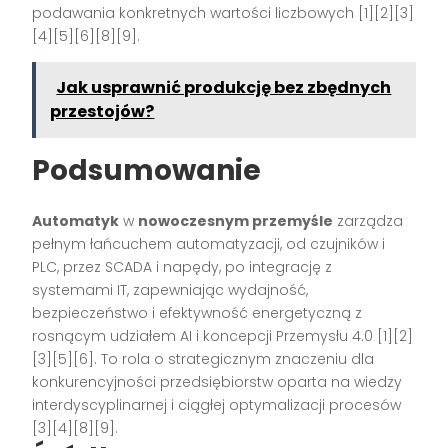
podawania konkretnych wartości liczbowych [1][2][3]
[4][5][6][8][9].
Jak usprawnić produkcję bez zbędnych
przestojów?
Podsumowanie
Automatyk
w
nowoczesnym przemyśle
zarządza
pełnym łańcuchem automatyzacji, od czujników i
PLC, przez SCADA i napędy, po integrację z
systemami IT, zapewniając wydajność,
bezpieczeństwo i efektywność energetyczną z
rosnącym udziałem AI i koncepcji Przemysłu 4.0 [1][2]
[3][5][6]. To rola o strategicznym znaczeniu dla
konkurencyjności przedsiębiorstw oparta na wiedzy
interdyscyplinarnej i ciągłej optymalizacji procesów
[3][4][8][9].