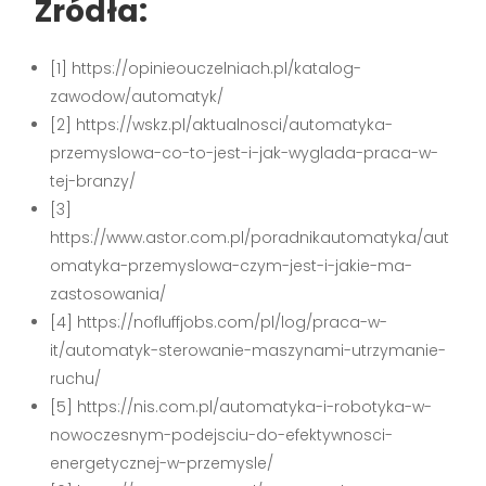
Źródła:
[1] https://opinieouczelniach.pl/katalog-
zawodow/automatyk/
[2] https://wskz.pl/aktualnosci/automatyka-
przemyslowa-co-to-jest-i-jak-wyglada-praca-w-
tej-branzy/
[3]
https://www.astor.com.pl/poradnikautomatyka/aut
omatyka-przemyslowa-czym-jest-i-jakie-ma-
zastosowania/
[4] https://nofluffjobs.com/pl/log/praca-w-
it/automatyk-sterowanie-maszynami-utrzymanie-
ruchu/
[5] https://nis.com.pl/automatyka-i-robotyka-w-
nowoczesnym-podejsciu-do-efektywnosci-
energetycznej-w-przemysle/