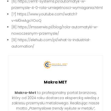
[6] https://emt-systems.pl/automatyk-w-
przemysle-4-0-rola-umiejetnosci-wymagania.html
[7] https://www.youtube.com/watch?
v=M0reAgcYOoQ
[8] https://imsserwis.pl/blog/rola-automatyki-w-
nowoczesnym-przemysle/
[9] https://elehub.com/pl/what-is-industrial-
automation/
Makra MET
Makra-Met
to profesjonalny portal branżowy,
który od 2024 roku dostarcza ekspercką wiedzę z
zakresu przemysłu metalowego. Realizując nasze
motto
„Przemysłowe trendy wykute w metalu”
,