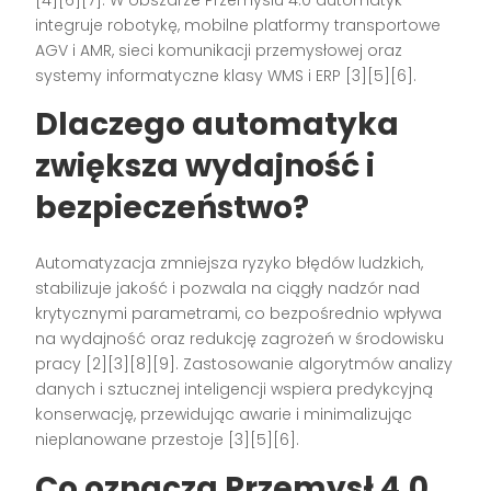
[4][6][7]. W obszarze Przemysłu 4.0 automatyk
integruje robotykę, mobilne platformy transportowe
AGV i AMR, sieci komunikacji przemysłowej oraz
systemy informatyczne klasy WMS i ERP [3][5][6].
Dlaczego automatyka
zwiększa wydajność i
bezpieczeństwo?
Automatyzacja zmniejsza ryzyko błędów ludzkich,
stabilizuje jakość i pozwala na ciągły nadzór nad
krytycznymi parametrami, co bezpośrednio wpływa
na wydajność oraz redukcję zagrożeń w środowisku
pracy [2][3][8][9]. Zastosowanie algorytmów analizy
danych i sztucznej inteligencji wspiera predykcyjną
konserwację, przewidując awarie i minimalizując
nieplanowane przestoje [3][5][6].
Co oznacza Przemysł 4.0