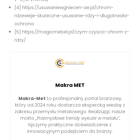
[4] https://usuwaniewgniecen-ae.pl/chrom-
rdzewieje-skuteczne-usuwanie-rdzy-i-dlugotrwala-
ochrona
[5] https://magicmebel.pl/czym-czyscic-chrom-z-
rdzy/
Makra MET
Makra-Met
to profesjonalny portal branżowy,
który od 2024 roku dostarcza ekspercką wiedzę z
zakresu przemysłu metalowego. Realizując nasze
motto
„Przemysłowe trendy wykute w metalu”
,
łączymy praktyczne doświadczenie z
innowacyjnym podejściem do branży.