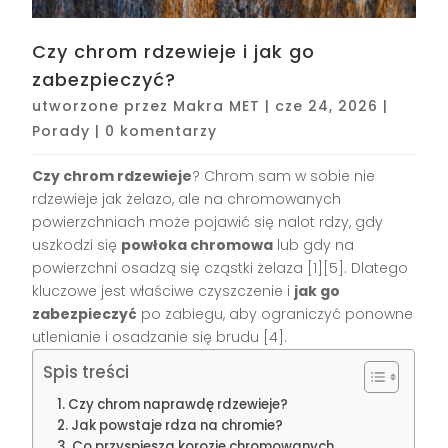
Czy chrom rdzewieje i jak go
zabezpieczyć?
utworzone przez
Makra MET
|
cze 24, 2026
|
Porady
|
0 komentarzy
Czy chrom rdzewieje
? Chrom sam w sobie nie
rdzewieje jak żelazo, ale na chromowanych
powierzchniach może pojawić się nalot rdzy, gdy
uszkodzi się
powłoka chromowa
lub gdy na
powierzchni osadzą się cząstki żelaza [1][5]. Dlatego
kluczowe jest właściwe czyszczenie i
jak go
zabezpieczyć
po zabiegu, aby ograniczyć ponowne
utlenianie i osadzanie się brudu [4].
Spis treści
Czy chrom naprawdę rdzewieje?
Jak powstaje rdza na chromie?
Co przyspiesza korozję chromowanych