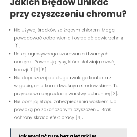
Jakich błędów unikać
przy czyszczeniu chromu?
Nie używaj środków ze żrącym chlorem. Mogą
powodować odbarwienia i osłabiać powierzchnię
[1].
Unikaj agresywnego szorowania i twardych
narzędzi. Powodują rysy, które ułatwiają rozwój
korozji [1][3][5].
Nie dopuszczaj do długotrwałego kontaktu z
wilgocią, chlorkami i kwaśnym środowiskiem. To
przyspiesza degradację warstwy ochronnej [2].
Nie pomijaj etapu zabezpieczenia woskiem lub
powłoką po zakończonym czyszczeniu. Brak
ochrony skraca efekt pracy [4].
Jak wygiąć rurę bez giętarki w