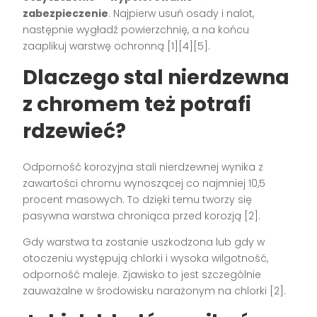
zabezpieczenie
. Najpierw usuń osady i nalot,
następnie wygładź powierzchnię, a na końcu
zaaplikuj warstwę ochronną [1][4][5].
Dlaczego stal nierdzewna
z chromem też potrafi
rdzewieć?
Odporność korozyjna stali nierdzewnej wynika z
zawartości chromu wynoszącej co najmniej 10,5
procent masowych. To dzięki temu tworzy się
pasywna warstwa chroniąca przed korozją [2].
Gdy warstwa ta zostanie uszkodzona lub gdy w
otoczeniu występują chlorki i wysoka wilgotność,
odporność maleje. Zjawisko to jest szczególnie
zauważalne w środowisku narażonym na chlorki [2].