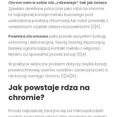
Chrom sam w sobie nie „rdzewieje” tak jak żelazo
.
Zjawisko określane potocznie jako rdza na chromie
to najczęściej korozja metalu bazowego pod
uszkodzoną powłoką chromową lub nalot powstały z
osadzonych cząstek żelaza na powierzchni [1][5].
Powłoka chromowa
pełni przede wszystkim funkcję
ochronną i dekoracyjną. Tworzy twardą, błyszczącą
barierę ograniczającą kontakt metalu z wilgocią i
tlenem, co spowalnia proces korozji [1][4].
W praktyce widoczny problem dotyczy zwykle korozji
powierzchniowej, wżerów, osadów i zanieczyszczeń, a
nie korozji samego chromu [1][4][5].
Jak powstaje rdza na
chromie?
Proces najczęściej zaczyna się od mikrouszkodzeń
powłoki, przez które wilgoć i tlen docierają do metalu