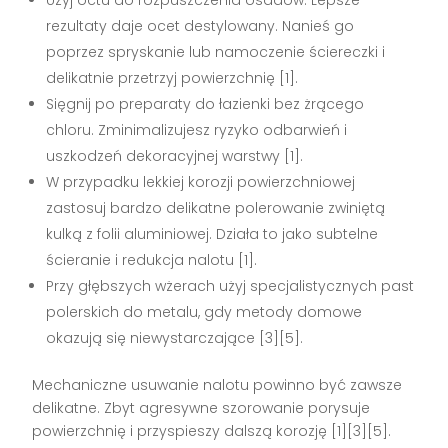
Użyj octu do rozpuszczenia osadów. Lepsze
rezultaty daje ocet destylowany. Nanieś go
poprzez spryskanie lub namoczenie ściereczki i
delikatnie przetrzyj powierzchnię [1].
Sięgnij po preparaty do łazienki bez żrącego
chloru. Zminimalizujesz ryzyko odbarwień i
uszkodzeń dekoracyjnej warstwy [1].
W przypadku lekkiej korozji powierzchniowej
zastosuj bardzo delikatne polerowanie zwiniętą
kulką z folii aluminiowej. Działa to jako subtelne
ścieranie i redukcja nalotu [1].
Przy głębszych wżerach użyj specjalistycznych past
polerskich do metalu, gdy metody domowe
okazują się niewystarczające [3][5].
Mechaniczne usuwanie nalotu powinno być zawsze
delikatne. Zbyt agresywne szorowanie porysuje
powierzchnię i przyspieszy dalszą korozję [1][3][5].