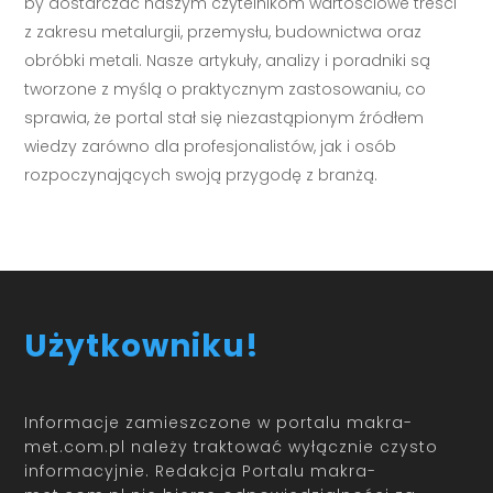
by dostarczać naszym czytelnikom wartościowe treści
z zakresu metalurgii, przemysłu, budownictwa oraz
obróbki metali. Nasze artykuły, analizy i poradniki są
tworzone z myślą o praktycznym zastosowaniu, co
sprawia, że portal stał się niezastąpionym źródłem
wiedzy zarówno dla profesjonalistów, jak i osób
rozpoczynających swoją przygodę z branżą.
Użytkowniku!
Informacje zamieszczone w portalu makra-
met.com.pl należy traktować wyłącznie czysto
informacyjnie. Redakcja Portalu makra-