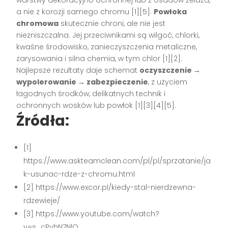
warstwy dekoracyjno ochronnej lub z osadów żelaza,
a nie z korozji samego chromu [1][5].
Powłoka
chromowa
skutecznie chroni, ale nie jest
niezniszczalna. Jej przeciwnikami są wilgoć, chlorki,
kwaśne środowisko, zanieczyszczenia metaliczne,
zarysowania i silna chemia, w tym chlor [1][2].
Najlepsze rezultaty daje schemat
oczyszczenie →
wypolerowanie → zabezpieczenie
, z użyciem
łagodnych środków, delikatnych technik i
ochronnych wosków lub powłok [1][3][4][5].
Źródła:
[1]
https://www.askteamclean.com/pl/pl/sprzatanie/ja
k-usunac-rdze-z-chromu.html
[2] https://www.excor.pl/kiedy-stal-nierdzewna-
rdzewieje/
[3] https://www.youtube.com/watch?
v=s_cPvhN7NlQ