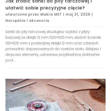
Jak zrobić sanki do piły tarczowej i
ułatwić sobie precyzyjne cięcie?
utworzone przez
Makra MET
|
maj 31, 2026
|
Narzędzia i akcesoria
Sanki do piły tarczowej zbudujesz szybko z płyty
bazowej ze sklejki 12 mm 620×620 mm, dwóch ścianek
130×620 mm z podwójnej sklejki 12 mm oraz czterech
prowadnic dopasowanych do rowków stołu. Sklejasz i
skręcasz elementy, ustawiasz przykładnicę dokładnie
pod...