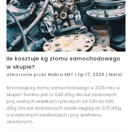
Ile kosztuje kg złomu samochodowego
w skupie?
utworzone przez
Makra MET
|
lip 17, 2026
|
Metal
Ile kosztuje kg złomu samochodowego w 2026 roku w
skupie? Średnio jest to 0,40 zł/kg dla aut osobowych,
przy realnych widełkach rynkowych od 0,30 do 0,55
zł/kg. Dla aut dostawczych stawki sięgają do 0,70 zł/kg,
a w wybranych lokalizacjach i przy spełnieniu
określonych...